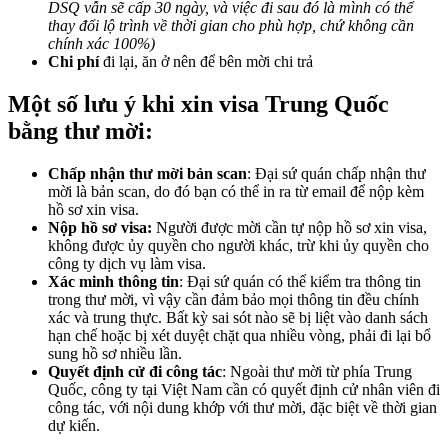
DSQ vẫn sẽ cấp 30 ngày, và việc đi sau đó là mình có thể
thay đổi lộ trình về thời gian cho phù hợp, chứ không cần
chính xác 100%)
Chi phí
đi lại, ăn ở nên để bên mời chi trả
Một số lưu ý khi xin visa Trung Quốc
bằng thư mời:
Chấp nhận thư mời bản scan
: Đại sứ quán chấp nhận thư
mời là bản scan, do đó bạn có thể in ra từ email để nộp kèm
hồ sơ xin visa.
Nộp hồ sơ visa:
Người được mời cần tự nộp hồ sơ xin visa,
không được ủy quyền cho người khác, trừ khi ủy quyền cho
công ty dịch vụ làm visa.
Xác minh thông tin
: Đại sứ quán có thể kiểm tra thông tin
trong thư mời, vì vậy cần đảm bảo mọi thông tin đều chính
xác và trung thực. Bất kỳ sai sót nào sẽ bị liệt vào danh sách
hạn chế hoặc bị xét duyệt chặt qua nhiều vòng, phải đi lại bổ
sung hồ sơ nhiều lần.
Quyết định cử đi công tác
: Ngoài thư mời từ phía Trung
Quốc, công ty tại Việt Nam cần có quyết định cử nhân viên đi
công tác, với nội dung khớp với thư mời, đặc biệt về thời gian
dự kiến.