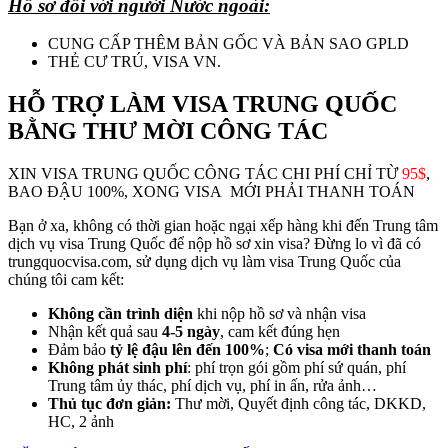
Hồ sơ đối với người Nước ngoài:
CUNG CẤP THÊM BẢN GỐC VÀ BẢN SAO GPLD
THẺ CƯ TRÚ, VISA VN.
HỖ TRỢ LÀM VISA TRUNG QUỐC
BẰNG THƯ MỜI CÔNG TÁC
XIN VISA TRUNG QUỐC CÔNG TÁC CHI PHÍ CHỈ
TỪ
95$
,
BAO ĐẬU 100%, XONG VISA MỚI PHẢI THANH TOÁN
Bạn ở xa, không có thời gian hoặc ngại xếp hàng khi đến Trung tâm
dịch vụ visa Trung Quốc để nộp hồ sơ xin visa? Đừng lo vì đã có
trungquocvisa.com, sử dụng dịch vụ làm visa Trung Quốc của
chúng tôi cam kết:
Không cần trình diện
khi nộp hồ sơ và nhận visa
Nhận kết quả sau
4-5 ngày
, cam kết đúng hẹn
Đảm bảo
tỷ lệ đậu lên đến 100%
;
Có visa mới thanh toán
Không phát sinh phí
: phí trọn gói gồm phí sứ quán, phí
Trung tâm ủy thác, phí dịch vụ, phí in ấn, rửa ảnh…
Thủ tục đơn giản:
Thư mời, Quyết định công tác, DKKD,
HC, 2 ảnh