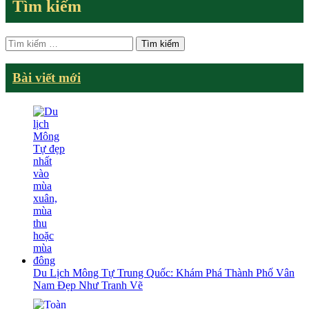
Tìm kiếm
Tìm
kiếm
cho:
Bài viết mới
Du Lịch Mông Tự Trung Quốc: Khám Phá Thành Phố Vân
Nam Đẹp Như Tranh Vẽ