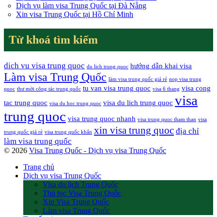
Dịch vụ làm visa Trung Quốc tại Đà Nẵng
Xin visa Trung Quốc tại Hồ Chí Minh
Từ khoá tìm kiếm
dich vu visa trung quoc
hướng dẫn khai visa
du lich trung quoc
Làm visa Trung Quốc
làm visa trung quốc giá rẻ
nop visa trung
tu van visa trung quoc
visa cong
quoc
thư mời công tác trung quốc
visa 6 thang
visa
tac trung quoc
visa du lich trung quoc
visa du hoc trung quoc
trung quoc
visa trung quoc nhanh
visa trung quoc tham than
visa
xin visa trung quoc
địa chỉ
trung quốc giá rẻ
visa trung quốc khẩn
làm visa trung quốc
© 2026
Visa Trung Quốc - Dịch vụ visa Trung Quốc
Trang chủ
Dịch vụ visa Trung Quốc
Visa du lịch Trung Quốc
Thủ tục Visa Trung Quốc
Xin Visa Trung Quốc
Làm visa Trung Quốc