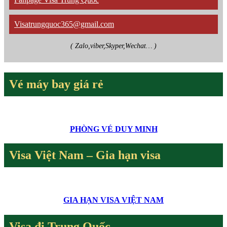
Visatrungquoc365@gmail.com
( Zalo,viber,Skyper,Wechat… )
Vé máy bay giá rẻ
PHÒNG VÉ DUY MINH
Visa Việt Nam – Gia hạn visa
GIA HẠN VISA VIỆT NAM
Visa đi Trung Quốc