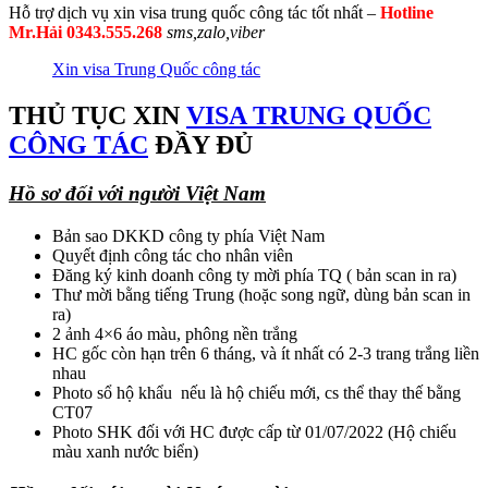
Hỗ trợ dịch vụ xin visa trung quốc công tác tốt nhất –
Hotline
Mr.Hải 0343.555.268
sms,zalo,viber
Xin visa Trung Quốc công tác
THỦ TỤC XIN
VISA TRUNG QUỐC
CÔNG TÁC
ĐẦY ĐỦ
Hồ sơ đối với người Việt Nam
Bản sao DKKD công ty phía Việt Nam
Quyết định công tác cho nhân viên
Đăng ký kinh doanh công ty mời phía TQ ( bản scan in ra)
Thư mời bằng tiếng Trung (hoặc song ngữ, dùng bản scan in
ra)
2 ảnh 4×6 áo màu, phông nền trắng
HC gốc còn hạn trên 6 tháng, và ít nhất có 2-3 trang trắng liền
nhau
Photo sổ hộ khẩu nếu là hộ chiếu mới, cs thể thay thế bằng
CT07
Photo SHK đối với HC được cấp từ 01/07/2022 (Hộ chiếu
màu xanh nước biển)