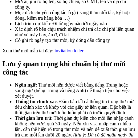
Mời ai, ghi rõ họ tên, số hộ chiếu, số CMT, tên và địa chỉ
công ty.
Mục đích chuyến công tác là gì ( sang thăm đối tác, ký hợp
đồng, kiểm tra hàng hóa …)
Lịch trình dự kiến: Đi từ ngày nào tới ngày nào
Xác định rõ bên chịu trách nhiệm chi trả các chi phí liên quan
như vé máy bay, ăn ở, đi lại
Có ghi rõ ngày tạo thư mời, ký đóng dấu công ty
Xem thư mời mẫu tại đây:
invitation letter
Lưu ý quan trọng khi chuẩn bị thư mời
công tác
Ngôn ngữ
: Thư mời nên được viết bằng tiếng Trung hoặc
song ngữ (tiếng Trung và tiếng Anh) để thuận tiện cho việc
xét duyệt.
Thông tin chính xác
: Đảm bảo tất cả thông tin trong thư mời
đều chính xác và khớp với các giấy tờ liên quan. Đặc biệt là
thời gian trên thư mời luôn luôn phải có trước quyết định.
Thời gian lưu trú
: Thời gian dự kiến cho mỗi lần nhập cảnh
không nên vượt quá 30 ngày. Nếu xin visa nhập cảnh nhiều
lần, cần thể hiện rõ trong thư mời và nên đề xuất thời gian lưu
trú cho mỗi lần dưới 20 ngày.
(lưu ý: Dù có để ngắn ngày thì