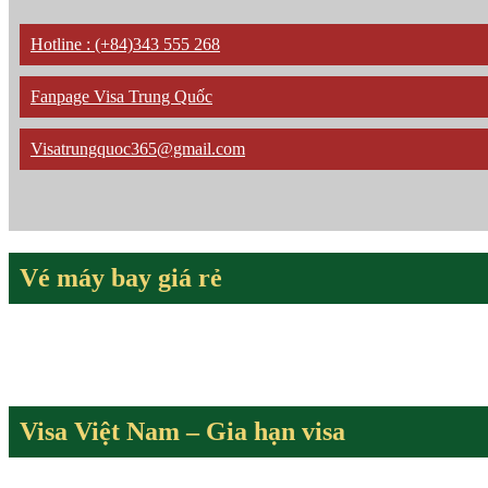
Hotline : (+84)343 555 268
Fanpage Visa Trung Quốc
Visatrungquoc365@gmail.com
Vé máy bay giá rẻ
Visa Việt Nam – Gia hạn visa