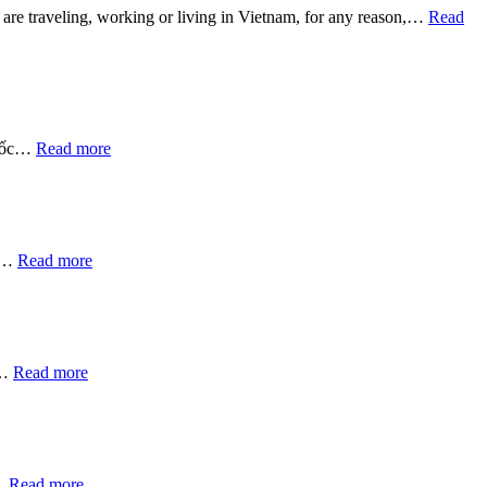
ho are traveling, working or living in Vietnam, for any reason,…
Read
quốc…
Read more
in…
Read more
u…
Read more
n…
Read more