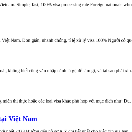
de Vietnam. Simple, fast, 100% visa processing rate Foreign nationals w
ài Việt Nam. Đơn giản, nhanh chóng, tỉ lệ xử lý visa 100% Người có 
i, không biết công văn nhập cảnh là gì, để làm gì, và tại sao phải x
g miễn thị thực hoặc các loại visa khác phù hợp với mục đích như: D
 tại Việt Nam
mới nhất 2023 Hướng dẫn hồ sơ A-Z chi tiết nhất cho việc xin gia hạ