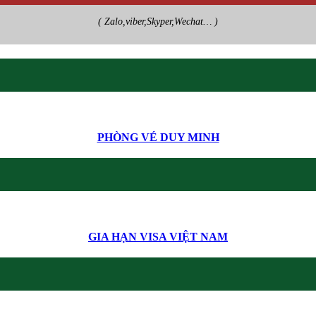
( Zalo,viber,Skyper,Wechat… )
PHÒNG VÉ DUY MINH
GIA HẠN VISA VIỆT NAM