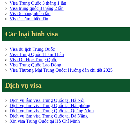
Visa Trung Quốc 3 tháng 1 lần
Visa trung quốc 3 tháng 2 lần
Visa 6 tháng nhiều lần
Visa 1 năm nhiều lần
Các loại hình visa
Visa du lịch Trung Quốc
Visa Trung Quốc Thăm Thân
Visa Du Học Trung Quốc
Visa Trung Quốc Lao Động
Visa Thương Mại Trung Quốc: Hướng dẫn chi tiết 2025
Dịch vụ visa
Dịch vụ làm visa Trung Quốc tại Hà Nội
Dịch vụ làm visa Trung Quốc tại Hải phòng
Dịch vụ làm visa Trung Quốc tại Quảng Ninh
Dịch vụ làm visa Trung Quốc tại Đà Nẵng
Xin visa Trung Quốc tại Hồ Chí Minh