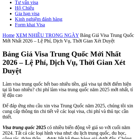
Tư vấn visa
Hộ Chiếu
Gia hạn visa
Kinh nghiệm đánh hàng
Form khai Visa
Home
XEM NHIỀU TRONG NGÀY
Bảng Giá Visa Trung Quốc
Mới Nhất 2026 – Lệ Phí, Dịch Vụ, Thời Gian Xét Duyệt
Bảng Giá Visa Trung Quốc Mới Nhất
2026 – Lệ Phí, Dịch Vụ, Thời Gian Xét
Duyệt
Làm visa trung quốc hết bao nhiêu tiền, giá visa tại thời điểm hiện
tại là bao nhiêu? chi phí làm visa trung quốc năm 2025 mới nhất, tỉ
lệ đậu cao
Để đáp ứng nhu cầu xin visa Trung Quốc năm 2025, chúng tôi xin
cung cấp thông tin chi tiết về các loại visa, chi phí và thủ tục cần
thiết.
Visa trung quốc
2025
có nhiều biến động về giá so với cuối năm
2024. Tất cả các loại hình visa như: du lịch trung quốc, du học,
công tác, thăm thân… được liệt kê theo
bảng giá dưới đây. Chúng