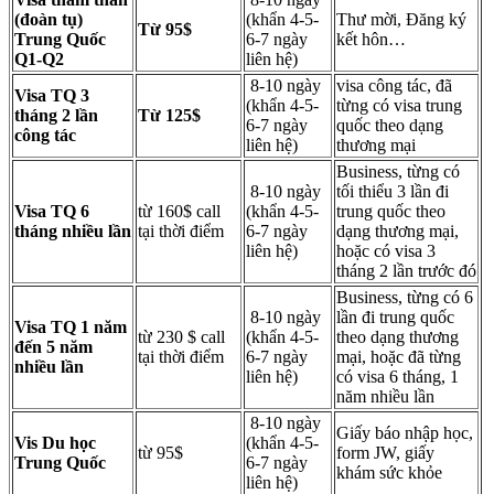
(đoàn tụ)
(khẩn 4-5-
Thư mời, Đăng ký
Từ 95$
Trung Quốc
6-7 ngày
kết hôn…
Q1-Q2
liên hệ)
8-10 ngày
visa công tác, đã
Visa TQ 3
(khẩn 4-5-
từng có visa trung
tháng 2 lần
Từ 125$
6-7 ngày
quốc theo dạng
công tác
liên hệ)
thương mại
Business, từng có
8-10 ngày
tối thiểu 3 lần đi
Visa TQ 6
từ 160$ call
(khẩn 4-5-
trung quốc theo
tháng nhiều lần
tại thời điểm
6-7 ngày
dạng thương mại,
liên hệ)
hoặc có visa 3
tháng 2 lần trước đó
Business, từng có 6
8-10 ngày
lần đi trung quốc
Visa TQ 1 năm
từ 230 $ call
(khẩn 4-5-
theo dạng thương
đến 5 năm
tại thời điểm
6-7 ngày
mại, hoặc đã từng
nhiều lần
liên hệ)
có visa 6 tháng, 1
năm nhiều lần
8-10 ngày
Giấy báo nhập học,
Vis Du học
(khẩn 4-5-
từ 95$
form JW, giấy
Trung Quốc
6-7 ngày
khám sức khỏe
liên hệ)