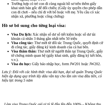
Trường hợp có trẻ con đi cùng ngoài hồ sơ trên thêm giấy
khai sinh bản gốc để đối chiếu; (Giấy ủy quyền cho phép dẫn
con đi chơi – nếu chỉ đi với bố hoặc với mẹ. Yêu cầu có xác
nhận xã, phường hoặc công chứng)
Hồ sơ bổ sung cho từng loại visa:
Visa Du lịch:
Xác nhận số dư sổ tiết kiệm hoặc số dư tài
khoản cá nhân 3 tháng gần nhất trên 50 triệu
Visa công tác:
Thư mời từ đối tác Trung Quốc, quyết định cử
đi công tác, giấy đăng ký kinh doanh của cả hai bên.
Visa thăm thân:
Thư mời từ người thân tại Trung Quốc, giấy
tờ chứng minh quan hệ (giấy khai sinh, giấy đăng ký kết hôn,
v.v.).
Visa du học:
Giấy báo nhập học, form JW201 hoặc JW202.
Lưu ý: Đối với các hình thức visa dài hạn, đại sứ quán Trung Quốc
hiện áp dụng quy trình lấy dấu vân tay cho lần xin visa đầu tiên, có
hiệu lực trong 5 năm
Làm visa Trung Quốc giá rẻ
tỷ lệ đậu lên đến 100% – Không thu