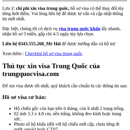
Lưu ý:
chi phí xin visa trung quốc,
hồ sơ visa có thể thay đổi tùy
từng thời điểm. Vui lòng liên hệ để được tư vấn và cập nhật thông
tin mới nhất.
Đặc biệt, chúng tôi có dịch vụ
visa trung quốc khẩn
lấy nhanh,
nhận hồ sơ 3 miền, gấp chỉ 4-5 ngày tùy lựa chọn.
Liên hệ 0343.555.268_Mr Hải
để được hướng dẫn và hỗ trợ
Xem thêm :
Checklist hồ sơ visa trung quốc
Thủ tục xin visa Trung Quốc của
trungquocvisa.com
Để xin visa được tốt nhất, quý khách cần chuẩn bị các thông tin sau:
Hồ sơ visa cơ bản:
Hộ chiếu gốc còn hạn trên 6 tháng, còn ít nhất 2 trang trống.
02 ảnh 3.3 x 4.8 cm, nền trắng, không đeo kính hoặc trang
sức.
Photo sổ hộ khẩu (đối với hộ chiếu mới cấp, chưa từng đi
nước ngoài) hoặc CT07