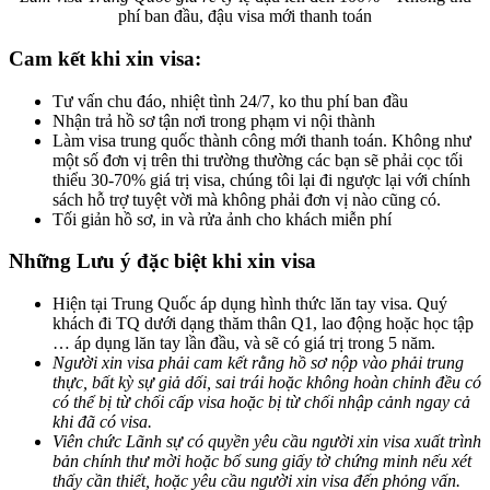
phí ban đầu, đậu visa mới thanh toán
Cam kết khi xin visa:
Tư vấn chu đáo, nhiệt tình 24/7, ko thu phí ban đầu
Nhận trả hồ sơ tận nơi trong phạm vi nội thành
Làm visa trung quốc thành công mới thanh toán. Không như
một số đơn vị trên thi trường thường các bạn sẽ phải cọc tối
thiểu 30-70% giá trị visa, chúng tôi lại đi ngược lại với chính
sách hỗ trợ tuyệt vời mà không phải đơn vị nào cũng có.
Tối giản hồ sơ, in và rửa ảnh cho khách miễn phí
Những Lưu ý đặc biệt khi xin visa
Hiện tại Trung Quốc áp dụng hình thức lăn tay visa. Quý
khách đi TQ dưới dạng thăm thân Q1, lao động hoặc học tập
… áp dụng lăn tay lần đầu, và sẽ có giá trị trong 5 năm.
Người xin visa phải cam kết rằng hồ sơ nộp vào phải trung
thực, bất kỳ sự giả dối, sai trái hoặc không hoàn chỉnh đều có
có thể bị từ chối cấp visa hoặc bị từ chối nhập cảnh ngay cả
khi đã có visa.
Viên chức Lãnh sự có quyền yêu cầu người xin visa xuất trình
bản chính thư mời hoặc bổ sung giấy tờ chứng minh nếu xét
thấy cần thiết, hoặc yêu cầu người xin visa đến phỏng vấn.