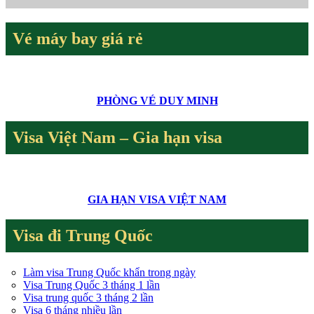
Vé máy bay giá rẻ
PHÒNG VÉ DUY MINH
Visa Việt Nam – Gia hạn visa
GIA HẠN VISA VIỆT NAM
Visa đi Trung Quốc
Làm visa Trung Quốc khẩn trong ngày
Visa Trung Quốc 3 tháng 1 lần
Visa trung quốc 3 tháng 2 lần
Visa 6 tháng nhiều lần