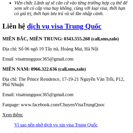
Viên chức Lãnh sự sẽ căn cứ vào từng trường hợp cụ thể để
xem xét có cấp visa hay không, cùng với loại visa, thời hạn
có giá trị, thời hạn lưu trú và số lần nhập cảnh.
Liên hệ
dịch vụ visa Trung Quốc
MIỀN BẮC, MIỀN TRUNG
:
0343.555.268 (call,sms,zalo)
Địa chỉ: Số 06 ngõ 19 Tây trà, Hoàng Mai, Hà Nội
Email :visatrungquoc365@gmail.com
MIỀN NAM:
0966.322.636 (call,sms,zalo)
Địa chỉ: The Prince Residence, 17-19-21 Nguyễn Văn Trỗi, P12,
Phú Nhuận
Email: visatrungquoc365@gmail.com
Fanpage: www.facebook.com/ChuyenVisaTrungQuoc
Xem thêm:
Vì sao nên nhờ dịch vụ xin visa Trung Quốc