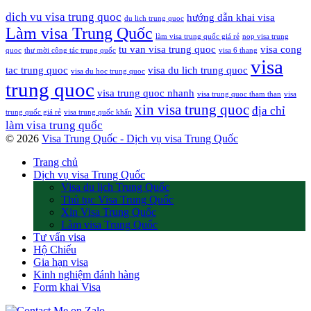
dich vu visa trung quoc
hướng dẫn khai visa
du lich trung quoc
Làm visa Trung Quốc
làm visa trung quốc giá rẻ
nop visa trung
tu van visa trung quoc
visa cong
quoc
thư mời công tác trung quốc
visa 6 thang
visa
tac trung quoc
visa du lich trung quoc
visa du hoc trung quoc
trung quoc
visa trung quoc nhanh
visa trung quoc tham than
visa
xin visa trung quoc
địa chỉ
trung quốc giá rẻ
visa trung quốc khẩn
làm visa trung quốc
© 2026
Visa Trung Quốc - Dịch vụ visa Trung Quốc
Trang chủ
Dịch vụ visa Trung Quốc
Visa du lịch Trung Quốc
Thủ tục Visa Trung Quốc
Xin Visa Trung Quốc
Làm visa Trung Quốc
Tư vấn visa
Hộ Chiếu
Gia hạn visa
Kinh nghiệm đánh hàng
Form khai Visa