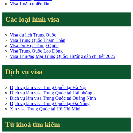
Visa 1 năm nhiều lần
Các loại hình visa
Visa du lịch Trung Quốc
Visa Trung Quốc Thăm Thân
Visa Du Học Trung Quốc
Visa Trung Quốc Lao Động
Visa Thương Mại Trung Quốc: Hướng dẫn chi tiết 2025
Dịch vụ visa
Dịch vụ làm visa Trung Quốc tại Hà Nội
Dịch vụ làm visa Trung Quốc tại Hải phòng
Dịch vụ làm visa Trung Quốc tại Quảng Ninh
Dịch vụ làm visa Trung Quốc tại Đà Nẵng
Xin visa Trung Quốc tại Hồ Chí Minh
Từ khoá tìm kiếm