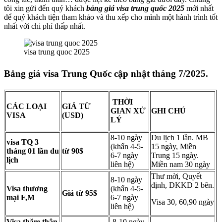
tôi xin gửi đến quý khách
bảng giá visa trung quốc 2025
mới nhất
để quý khách tiện tham khảo và thu xếp cho mình một hành trình tốt
nhất với chi phí thấp nhất.
visa trung quoc 2025
Bảng giá visa Trung Quốc cập nhật tháng 7/2025.
THỜI
CÁC LOẠI
GIÁ TỪ
GIAN XỬ
GHI CHÚ
VISA
(USD)
LÝ
8-10 ngày
Du lịch 1 lần. MB
visa TQ 3
(khẩn 4-5-
15 ngày, Miền
tháng 01 lần du
từ 90
$
6-7 ngày
Trung 15 ngày.
lịch
liên hệ)
Miền nam 30 ngày
Thư mời, Quyết
8-10 ngày
định, DKKD 2 bên.
Visa thương
(khẩn 4-5-
Giá từ 95$
mại F,M
6-7 ngày
Visa 30, 60,90 ngày
liên hệ)
Visa thăm thân
8-10 ngày