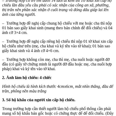
–
Trường hợp có trẻ em dưới 14 tuổi đi kèm thì Tờ khai xin cấp hộ
chiếu lần đầu yêu cầu phải có xác nhận của công an xã, phường,
thị trấn nên phần xác nhận ở cuối trang và đóng dấu giáp lai lên
ảnh của từng người.
– Trường hợp đề nghị cấp chung hộ chiếu với mẹ hoặc cha thì nộp
01 bản sao giấy khai sinh (mang theo bản chính để đối chiếu) và 04
ảnh cỡ 3×4 cm.
– Trường hợp đề nghị cấp riêng hộ chiếu thì nộp 01 tờ khai xin cấp
hộ chiếu như trên (mẹ, cha khai và ký tên vào tờ khai); 01 bản sao
giấy khai sinh và 4 ảnh cỡ 4×6 cm.
– Trường hợp không còn mẹ, cha thì mẹ, cha nuôi hoặc người đỡ
đầu (có giấy tờ chứng minh là người đỡ đầu hoặc mẹ, cha nuôi hợp
pháp) khai và ký tên vào tờ khai.
2. Ảnh làm hộ chiếu: 4 chiếc
Hình hộ chiếu là hình kích thước 4cmx6cm, mắt nhìn thẳng, đầu để
trần, phông nền màu trắng
3. Sổ hộ khẩu của người xin cấp hộ chiếu.
Trong trường hợp cần thiết người làm hộ chiếu phổ thông cần phải
mang sổ hộ khẩu bản gốc hoặc có chứng thực để để đối chiếu. (Đây