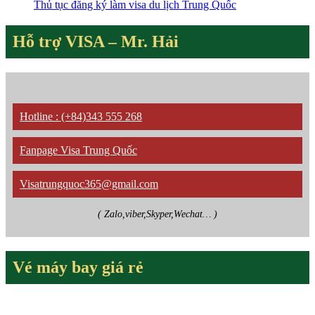
Thủ tục đăng ký làm visa du lịch Trung Quốc
Hỗ trợ VISA – Mr. Hải
Hotline : (+84)343 555 268
Fanpage Visa Trung Quốc
Visatrungquoc365@gmail.com
( Zalo,viber,Skyper,Wechat… )
Vé máy bay giá rẻ