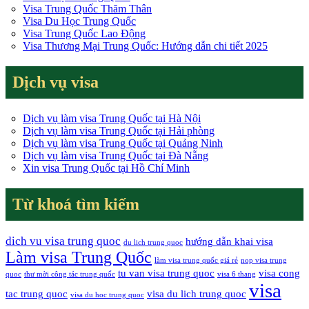
Visa Trung Quốc Thăm Thân
Visa Du Học Trung Quốc
Visa Trung Quốc Lao Động
Visa Thương Mại Trung Quốc: Hướng dẫn chi tiết 2025
Dịch vụ visa
Dịch vụ làm visa Trung Quốc tại Hà Nội
Dịch vụ làm visa Trung Quốc tại Hải phòng
Dịch vụ làm visa Trung Quốc tại Quảng Ninh
Dịch vụ làm visa Trung Quốc tại Đà Nẵng
Xin visa Trung Quốc tại Hồ Chí Minh
Từ khoá tìm kiếm
dich vu visa trung quoc
hướng dẫn khai visa
du lich trung quoc
Làm visa Trung Quốc
làm visa trung quốc giá rẻ
nop visa trung
tu van visa trung quoc
visa cong
quoc
thư mời công tác trung quốc
visa 6 thang
visa
tac trung quoc
visa du lich trung quoc
visa du hoc trung quoc