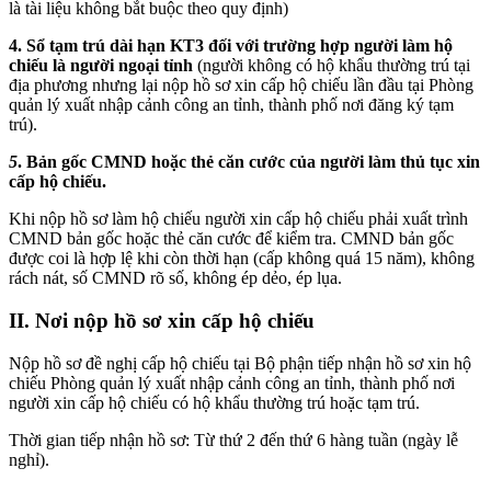
là tài liệu không bắt buộc theo quy định)
4.
Sổ tạm trú dài hạn KT3 đối với trường hợp người làm hộ
chiếu là người ngoại tỉnh
(người không có hộ khẩu thường trú tại
địa phương nhưng lại nộp hồ sơ xin cấp hộ chiếu lần đầu tại Phòng
quản lý xuất nhập cảnh công an tỉnh, thành phố nơi đăng ký tạm
trú).
5
. Bản gốc CMND hoặc thẻ căn cước của người làm thủ tục xin
cấp hộ chiếu.
Khi nộp hồ sơ làm hộ chiếu người xin cấp hộ chiếu phải xuất trình
CMND bản gốc hoặc thẻ căn cước để kiểm tra. CMND bản gốc
được coi là hợp lệ khi còn thời hạn (cấp không quá 15 năm), không
rách nát, số CMND rõ số, không ép dẻo, ép lụa.
II. Nơi nộp hồ sơ xin cấp hộ chiếu
Nộp hồ sơ đề nghị cấp hộ chiếu tại Bộ phận tiếp nhận hồ sơ xin hộ
chiếu Phòng quản lý xuất nhập cảnh công an tỉnh, thành phố nơi
người xin cấp hộ chiếu có hộ khẩu thường trú hoặc tạm trú.
Thời gian tiếp nhận hồ sơ: Từ thứ 2 đến thứ 6 hàng tuần (ngày lễ
nghỉ).